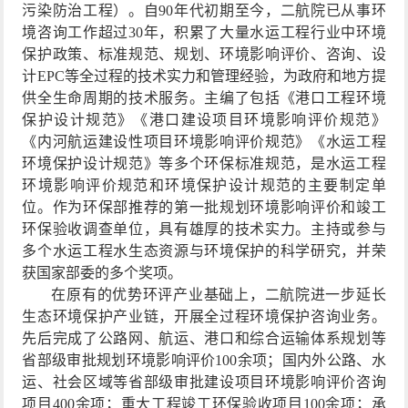
污染防治工程）
。自
90
年代初期至今，二航院已从事环
境咨询工作超过
30
年，
积累了大量水运工程行业中环境
保护政策、标准规范、规划、环境影响评价、咨询、设
计
EPC
等全过程的技术实力和管理经验，为政府和地方提
供全生命周期的技术服务。主编了包括《港口工程环境
保护设计规范》《港口建设项目环境影响评价规范》
《内河航运建设性项目环境影响评价规范》《水运工程
环境保护设计规范》等多个环保标准规范，是水运工程
环境影响评价规范和环境保护设计规范的主要制定单
位。作为环保部推荐的第一批规划环境影响评价和竣工
环保验收调查单位，具有雄厚的技术实力。主持或参与
多个水运工程水生态资源与环境保护的科学研究，并荣
获国家部委的多个奖项。
在原有的优势环评产业基础上，二航院进一步延长
生态环境保护产业链，开展全过程环境保护咨询业务。
先后完成了公路网、航运、港口和综合运输体系规划等
省部级审批规划环境影响评价
100
余项；国内外公路、水
运、社会区域等省部级审批建设项目环境影响评价咨询
项目
400
余项；重大工程竣工环保验收项目
100
余项；承