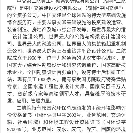
中交第二航务工程勘察设计院有限公司（简称
“
二航
院
”
）是中国交通建设股份有限公司（简称
“
中国交建
”
）
的全资子公司。中国交建是全球领先的特大型基础设施
综合服务商，主要从事交通基础设施的投资建设运营、
装备制造、房地产及城市综合开发等。是世界最大的港
口设计建设公司、世界最大的公路与桥梁设计建设公
司、世界最大的疏浚公司、世界最大的集装箱起重机制
造公司、世界最大的海上石油钻井平台设计公司。二航
院成立于
1958
年，位于九省通衢的武汉市中心城区，是
国家大型综合性勘察设计和研究咨询单位，国家高新技
术企业，全国勘察设计百强单位，设有博士后科研工作
站，现有员工
1000
余人，拥有享受国务院政府特殊津贴
专家、全国水运工程勘察设计大师、国家级百千万人
才、省部级专家等高端领军人才，具备雄厚的技术研
发、应用、管理力量。
二航院持有原
国家环保总局颁发的甲级环境影响评
价资格证书（国环评证甲字
2603
号，业务范围：交通运
输、社会区域）和环境工程设计
资质
证书（国环设字
970049
号，业务范围：废水、废气、噪声、固废的环境