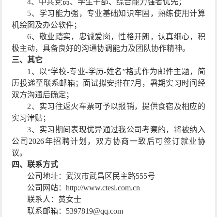
4
、中共党员、学生干部、综合能力强者优先；
5
、学习能力强，专业基础知识牢固，熟练使用计算
机绘图及办公软件；
6
、敬业踏实，忠诚爱岗，性格开朗，认真细心，积
极主动，具备良好的沟通协调能力及团队协作精神。
三、其它
1
、以“学校
-
专业
-
学历
-
姓名”格式作为邮件主题，简
历投递至联系邮箱；面试拟安排在
7
月，暑期实习时间经
双方沟通后确定；
2
、实习往返火车票可予以报销，提供食宿及相应的
实习津贴；
3
、实习期间表现优异通过我公司考察的，将被纳入
公司
2026
年招聘计划，双方协商一致后可签订就业协
议。
四、联系方式
公司地址：武汉市武昌区民主路
555
号
公司网站：
http://www.ctesi.com.cn
联系人：黄女士
联系邮箱：
5397819@qq.com