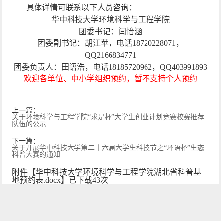
具体详情可联系以下人员咨询：
华中科技大学环境科学与工程学院
团委书记：闫怡涵
团委副书记：胡江苹，电话
18720228071
，
QQ2166834771
团委负责人：田语浩，电话
18185720962
，
QQ403991893
欢迎各单位、中小学组织预约，暂不支持个人预约
上一篇：
关于环境科学与工程学院“求是杯”大学生创业计划竞赛校赛推荐
队伍的公示
下一篇：
关于开展华中科技大学第二十六届大学生科技节之“环语杯”生态
科普大赛的通知
附件【
华中科技大学环境科学与工程学院湖北省科普基
地预约表.docx
】已下载
43
次