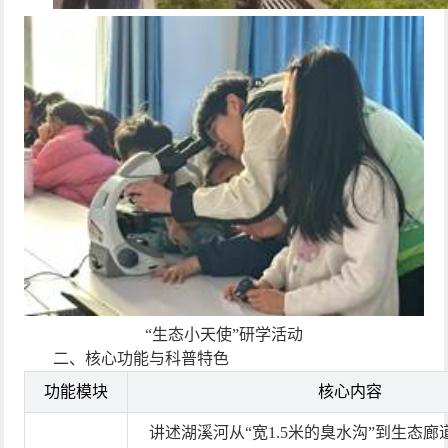
“生态小天使”研学活动
二、核心功能与科普特色
功能模块
核心内容
讲述湖溪河从
“
宽
1.5
米的臭水沟
”
到生态廊