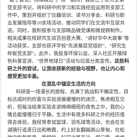
党支部书记，将科研中的学习和实践经验运用到支部工
作中，策划并组织了仪器培训、读书分享会、科研与职
业发展指导等
10
余场活动，推动同学们在交流中互促共
进。同时，我积极参与支部精品微党课和微视频制作，
相关成果在校研究生双百创意大赛、“讲好华中大故事”等
活动获奖，支部也获评学校“先进基层党组织”、“研究生
样板党支部”。此外，我投身环保公益，深入社区开展绿
色科普宣讲、“世界地球日”活动与垃圾分类宣传。
这些科
研之外的尝试，让我收获新的经验与视野，也让内心和
感受更加丰盈。
在混乱中锚定生活的方向
科研是一场漫长的旅程，充满了挑战和不确定性，目
标达成时的欣喜与实验进展缓慢时的迷茫、焦虑相互交
织，但每当结束实验走进绵绵细雨的夜色之中，我的心
情总能慢慢归于平静。生活中有很多科研之外的经历值
得去体验，我经常参加篮球、羽毛球等活动，也会在东
湖骑行追逐日出和晚霞，约上好友翻越高山草甸，在松