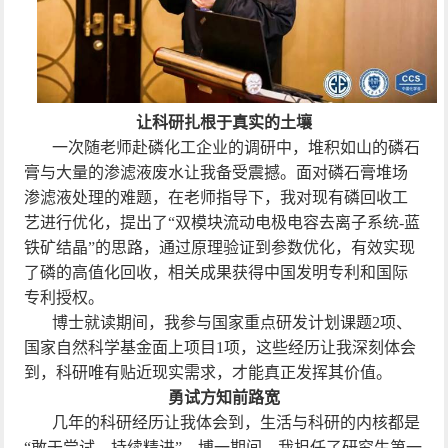
让科研扎根于真实的土壤
一次随老师赴磷化工企业的调研中，堆积如山的磷石
膏与大量的渗滤液废水让我备受震撼。面对磷石膏堆场
渗滤液处理的难题，在老师指导下，我对现有磷回收工
艺进行优化，提出了“双模块流动电极电容去离子系统
-
蓝
铁矿结晶”的思路，通过原理验证到参数优化，有效实现
了磷的高值化回收，相关成果获得中国发明专利和国际
专利授权。
博士就读期间，我参与国家重点研发计划课题
2
项、
国家自然科学基金面上项目
1
项，这些经历让我深刻体会
到，科研唯有贴近现实需求，才能真正发挥其价值。
勇试方知前路宽
几年的科研经历让我体会到，生活与科研的内核都是
“敢于尝试，持续精进”。博一期间，我担任了研究生第一