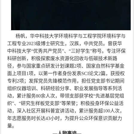
杨帆，华中科技大学环境科学与工程学院环境科学与
工程专业
2023
级博士研究生，汉族，中共党员。曾获华
中科技大学“优秀共产党员”、“三好学生”称号。专注环保
科研创新，积极探索废水资源化回收与低碳技术新路
径，参与国家重点研发计划课题
2
项、国家自然科学基金
面上项目
1
项，以第一作者身份发表
SCI
论文
2
篇，获授权
专利
2
项；发挥党员先锋模范作用，担任党支部书记期间
组织仪器培训、科研经验分享、职业发展指导等系列活
动，累计服务
80
余人次，带领支部获学校“先进基层党组
织”、“研究生样板党支部”等荣誉；积极投身环保公益活
动，深入社区开展科普宣讲活动，累计服务超
100
人次，
年志愿服务时长达
43
小时，为提升公众环保意识贡献力
量。
—人物事迹—