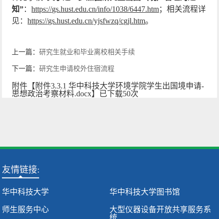
知”
：
https://gs.hust.edu.cn/info/1038/6447.htm
；相关流程详
见：
https://gs.hust.edu.cn/yjsfwzq/cgjl.htm
。
上一篇：
研究生就业和毕业离校相关手续
下一篇：
研究生申请校外住宿流程
附件【
附件3.3.1 华中科技大学环境学院学生出国境申请-
思想政治考察材料.docx
】已下载
50
次
友情链接:
华中科技大学
华中科技大学图书馆
师生服务中心
大型仪器设备开放共享服务系
统