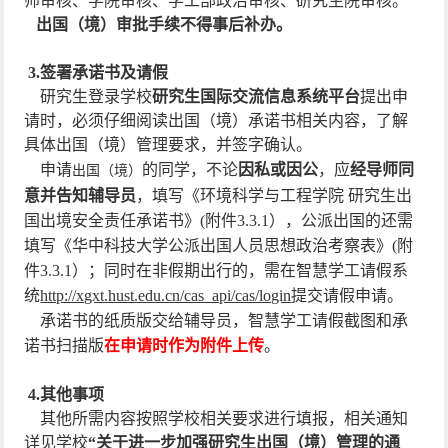
师审核、学院审核、学工部政治审核、研究生院审核。
出国（境）审批手续不得事后补办。
3.签署承诺书及请假
研究生登录学校
研究生国际交流信息系统平台
提出申
请时，必须仔细阅读出国（境）承诺书相关内容，了解
具体出国（境）管理要求，并签字确认。
申请
的同学，
不论
因私或因公
，应
经导师同
出国（境）
意并告知辅导员
，填写《环境科学与工程学院 研究生出
国出境安全责任承诺书》(附件3.3.1），公派出国的还需
填写《
华中科技大学公派出国人员思想政治考察表
》
(附
件3.3.1）；同时在非假期出行的，
需在智慧学工请假系
统
http://xgxt.hust.edu.cn/cas_api/cas/login
提交请假申请
。
承诺书的纸质版交给辅导员，智慧学工请假截图和承
诺书扫描版
在申请时
作为附件
上传
。
4.其他事项
其他所需内容按照学校相关要求进行填报，相关通知
详见学校
“关于进一步加强研究生出国（境）管理的通